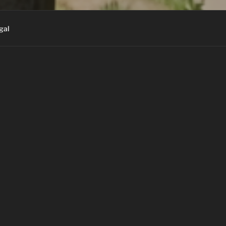
gal
CATEGORÍAS
ren
berlin
(10)
x dafür, mir treibts jedesmal Pipi in die
educación
(4)
n ich sehe, dass es offenbar doch geht.
fanny
(3)
h der Karneval auch immer so ein
er Toscana für AnfängerInnen“ Auf jeden
foto
(11)
alles in Berlin lebt und trotzdem (oder
internet
(27)