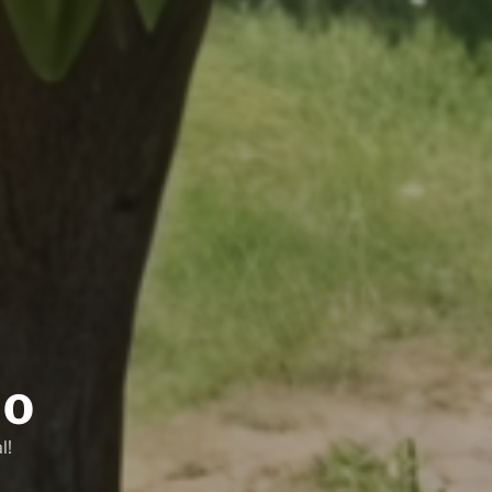
JO
l!