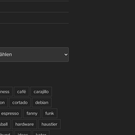
iness
café
carajillo
on
cortado
debian
espresso
fanny
funk
sball
hardware
haustier
hund
ideas
kater