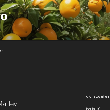
JO
l!
gal
CATEGORÍAS
 Marley
berlin
(10)