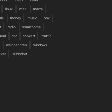
linux
mac
marta
is
money
music
ohv
t
radio
smarthome
soul
tor
torwart
traffic
weihnachten
windows
cker
zühlsdorf