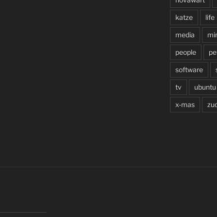
katze
life
media
min
people
pe
software
tv
ubuntu
x-mas
zu