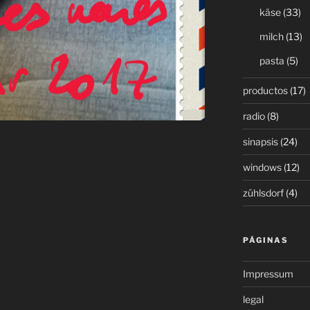
käse
(33)
milch
(13)
pasta
(5)
productos
(17)
radio
(8)
sinapsis
(24)
windows
(12)
zühlsdorf
(4)
PÁGINAS
Impressum
legal