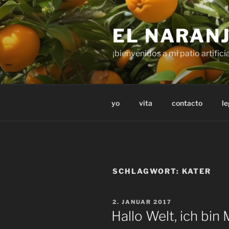
Zum
Inhalt
EL NARAN
springen
¡bienvenidos a mi patio artificia
yo
vita
contacto
le
SCHLAGWORT:
KATER
VERÖFFENTLICHT
2. JANUAR 2017
AM
Hallo Welt, ich bin