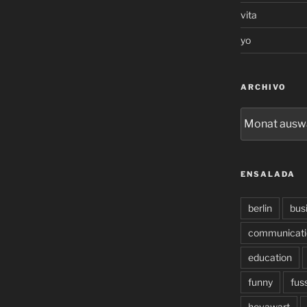
vita
yo
ARCHIVO
archivo
ENSALADA
berlin
bus
communicati
education
funny
fus
hovawart