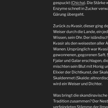
gespuckt (
Chicha
). Die Stärke
Enzyme schnell in Zucker verwa
Gärung übergeht.
Zurück zu Kvasir, dieser ging 
Weiser durch die Lande, ein je
Wissen, sein Ohr. Der isländis
Kvasir als den weisesten aller 
Wanen. Ursprünglich war Kvasi
gewonnenen, gegorenen Saft. 
Fjalar und Galar erschlagen, di
mischten sein Blut mit Honig u
Elixier der Dichtkunst, der Ska
Skaldenmet (Skalde: altnordisch
wird ein Weiser und Dichter.
Was bringt die skandinavische
Tradition zusammen? Der Nesto
verfeindeten Stämme der Ilmen