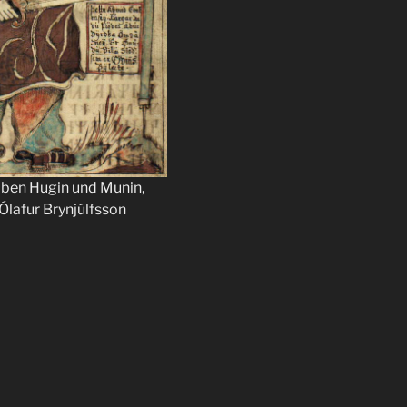
aben Hugin und Munin,
 Ólafur Brynjúlfsson