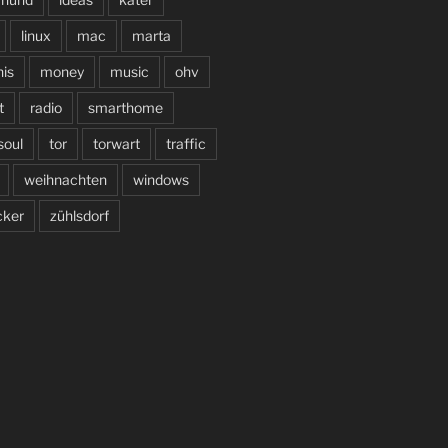
linux
mac
marta
is
money
music
ohv
t
radio
smarthome
soul
tor
torwart
traffic
weihnachten
windows
cker
zühlsdorf