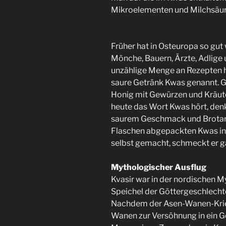
Mikroelementen und Milchsäur
Früher hat in Osteuropa so gut
Mönche, Bauern, Ärzte, Adlige
unzählige Menge an Rezepten h
saure Getränk Kwas genannt. G
Honig mit Gewürzen und Kräuter
heute das Wort Kwas hört, denk
saurem Geschmack und Brotarom
Flaschen abgepackten Kwas in 
selbst gemacht, schmeckt er g
Mythologischer Ausflug
Kvasir war in der nordischen M
Speichel der Göttergeschlechte
Nachdem der Asen-Wanen-Krieg
Wanen zur Versöhnung in ein G