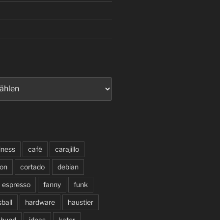
iness
café
carajillo
on
cortado
debian
espresso
fanny
funk
sball
hardware
haustier
hund
ideas
kater