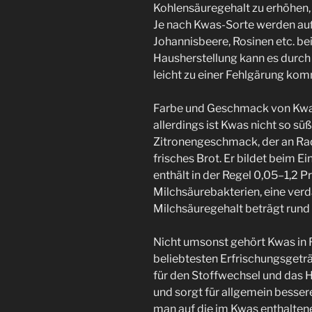
Kohlensäuregehalt zu erhöhen,
Je nach Kwas-Sorte werden au
Johannisbeere, Rosinen etc. be
Hausherstellung kann es durc
leicht zu einer Fehlgärung ko
Farbe und Geschmack von Kwas 
allerdings ist Kwas nicht so süß
Zitronengeschmack, der an Radl
frisches Brot. Er bildet beim
enthält in der Regel 0,05–1,2 P
Milchsäurebakterien, eine ver
Milchsäuregehalt beträgt rund
Nicht umsonst gehört Kwas in 
beliebtesten Erfrischungsgeträn
für den Stoffwechsel und das H
und sorgt für allgemein bessere
man auf die im Kwas enthalten