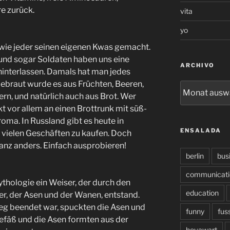
e zurück.
vita
yo
 wie jeder seinen eigenen Kwas gemacht.
 und sogar Soldaten haben uns eine
ARCHIVO
interlassen. Damals hat man jedes
ebraut wurde es aus Früchten, Beeren,
archivo
n, und natürlich auch aus Brot. Wer
t vor allem an einen Brottrunk mit süß-
a. In Russland gibt es heute in
ENSALADA
vielen Geschäften zu kaufen. Doch
anz anders. Einfach ausprobieren!
berlin
bus
communicati
ythologie ein Weiser, der durch den
education
r, der Asen und der Wanen, entstand.
 beendet war, spuckten die Asen und
funny
fus
efäß und die Asen formten aus der
hovawart