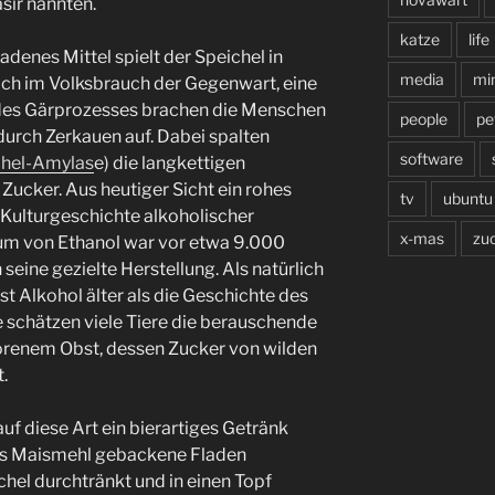
sir nannten.
katze
life
denes Mittel spielt der Speichel in
media
min
noch im Volksbrauch der Gegenwart, eine
 des Gärprozesses brachen die Menschen
people
pe
durch Zerkauen auf. Dabei spalten
software
chel-Amylas
e) die langkettigen
Zucker. Aus heutiger Sicht ein rohes
tv
ubuntu
e Kulturgeschichte alkoholischer
x-mas
zu
um von Ethanol war vor etwa 9.000
eine gezielte Herstellung. Als natürlich
 Alkohol älter als die Geschichte des
schätzen viele Tiere die berauschende
orenem Obst, dessen Zucker von wilden
.
uf diese Art ein bierartiges Getränk
aus Maismehl gebackene Fladen
chel durchtränkt und in einen Topf