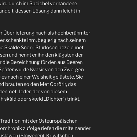
 wird durch im Speichel vorhandene
ndelt, dessen Lösung dann leicht in
der Überlieferung nach als hochberühmter
der schenkte ihm, begierig nach seinem
che Skalde Snorri Sturloson bezeichnet
Asen und nennt er ihn den klügsten der
r die Bezeichnung für den aus Beeren
Später wurde Kvasir von den Zwergen
e es nach einer Weisheit gelüstete. Sie
nd brauten so den Met Odrörir, das
ldenmet. Jeder, der von diesem
 skáld oder skæld „Dichter“) trinkt,
 Tradition mit der Osteuropäischen
rchronik zufolge riefen die miteinander
slawen (Slowenen), Kriwitschen,