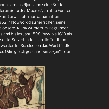
ann namens Rjurik und seine Brüder
eren Seite des Meeres“, um ihre Fürsten
erkunft erwartete man dauerhaften
 862 in Nowgorod zu herrschen, seine
Beloosero. Rjurik wurde zum Begründer
sland bis ins Jahr 1598 (bzw. bis 1610 als
sollte. So verbindet sich die Tradition
t werden im Russischen das Wort für die
es Odin gleich geschrieben „один“ – der