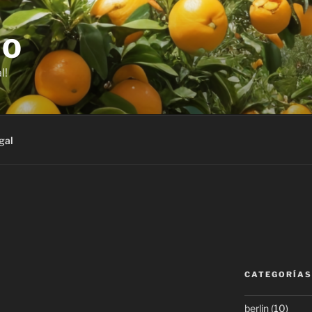
JO
l!
gal
CATEGORÍAS
berlin
(10)