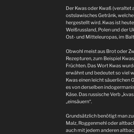
Der Kwas oder Kwaß (veraltet au
ostslawisches Getränk, welch
hergestellt wird. Kwas ist heut
Weißrussland, Polen und der Uk
Ost- und Mitteleuropas, im Bal
Obwohl meist aus Brot oder Zwi
Rezepturen, zum Beispiel Kwas
Früchten. Das Wort Kwas wurde
erwähnt und bedeutet so viel w
Kwas einen leicht säuerliche
es von derselben indogermani
Käse. Das russische Verb „kvasi
„einsäuern“.
Grundsätzlich benötigt man zur
Malz, Roggenmehl oder altback
auch mit jedem anderen altbac