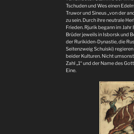
Tschuden und Wes einen Edelm
Truwor und Sineus „von der and
zu sein. Durch ihre neutrale H
Frieden. Rjurik begann im Jahr
Brüder jeweils in Isborsk und 
der Rurikiden-Dynastie, die Rus
Seitenzweig Schuiski) regieren 
beider Kulturen. Nicht umsons
Zahl „1“ und der Name des Gott
Eine.