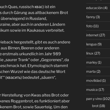
ch Quas, russisch квас) ist ein
educación
(4)
es durch Gärung aus altbackenem Brot
fanny
(3)
e überwiegend in Russland,
raine, aber auch in anderen Ländern
foto
(11)
tikum sowie im Kaukasus verbreitet.
internet
(27)
eback hergestellt, gibt es auch andere
lengua
(9)
 aus Birnen, Beeren oder anderen
linux
(27)
 erstmals urkundlich im Jahr 989
ie „saurer Trank“ oder „Gegorenes“, da
marley
(1)
n Geschmack hat. Etymologisch stammt
marta
(2)
schen Wurzel wie das deutsche Wort
t’“ (квасить) bedeutet „säuern“,
movilidad
(1)
musica
(17)
 Herstellung von Kwas altes Brot oder
pan y vino
(102
enes Roggenbrot, es funktioniert aber
brot
(18)
kenem Brot, sowie Sauerteig. Um den