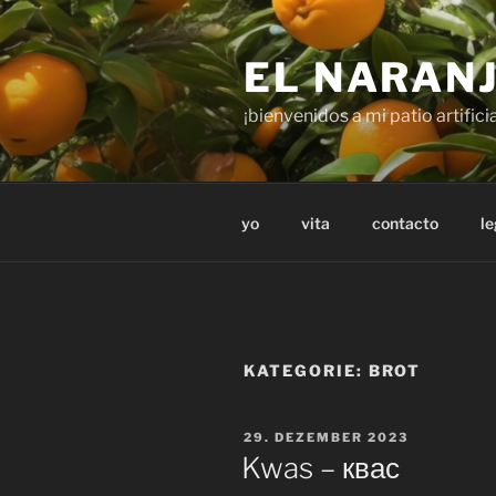
Zum
Inhalt
EL NARAN
springen
¡bienvenidos a mi patio artificia
yo
vita
contacto
le
KATEGORIE:
BROT
VERÖFFENTLICHT
29. DEZEMBER 2023
AM
Kwas – квас