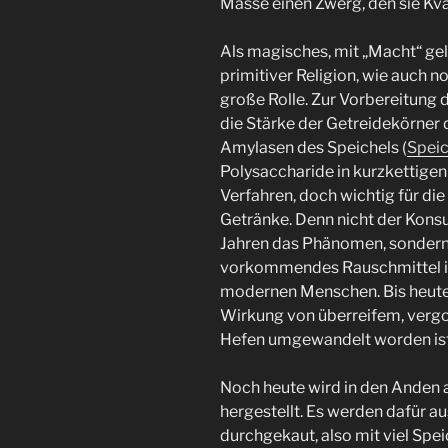
Masse einen Zwerg, den sie Kva
Als magisches, mit „Macht“ gela
primitiver Religion, wie auch 
große Rolle. Zur Vorbereitung
die Stärke der Getreidekörner 
Amylasen des Speichels (
Spei
Polysaccharide in kurzkettigen 
Verfahren, doch wichtig für di
Getränke. Denn nicht der Kons
Jahren das Phänomen, sondern s
vorkommendes Rauschmittel ist
modernen Menschen. Bis heute 
Wirkung von überreifem, verg
Hefen umgewandelt worden ist
Noch heute wird in den Anden a
hergestellt. Es werden dafür 
durchgekaut, also mit viel Spei