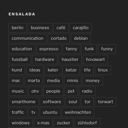
ENSALADA
berlin
business
café
carajillo
communication
cortado
debian
education
espresso
fanny
funk
funny
fussball
hardware
haustier
hovawart
hund
ideas
kater
katze
life
linux
mac
marta
media
minis
money
music
ohv
people
pet
radio
smarthome
software
soul
tor
torwart
traffic
tv
ubuntu
weihnachten
windows
x-mas
zucker
zühlsdorf