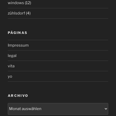
windows
(12)
zühlsdorf
(4)
PÁGINAS
Impressum
legal
vita
yo
ARCHIVO
archivo