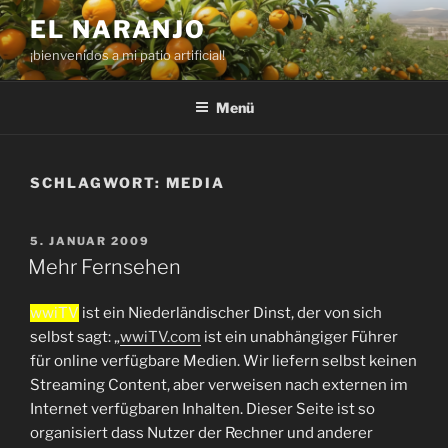
Zum
EL NARANJO
Inhalt
¡bienvenidos a mi patio artificial!
springen
Menü
SCHLAGWORT:
MEDIA
VERÖFFENTLICHT
5. JANUAR 2009
AM
Mehr Fernsehen
wwiTV
ist ein Niederländischer Dinst, der von sich
selbst sagt: „
wwiTV.com
ist ein unabhängiger Führer
für online verfügbare Medien. Wir liefern selbst keinen
Streaming Content, aber verweisen nach externen im
Internet verfügbaren Inhalten. Dieser Seite ist so
organisiert dass Nutzer der Rechner und anderer