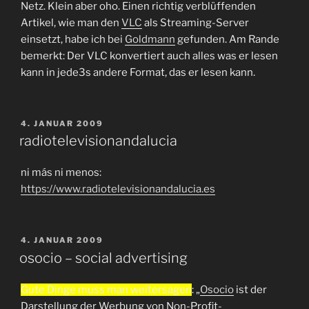
Netz. Klein aber oho. Einen richtig verblüffenden
Artikel, wie man den
VLC
als Streaming-Server
einsetzt, habe ich bei
Goldmann
gefunden. Am Rande
bemerkt: Der VLC konvertiert auch alles was er lesen
kann in jede3s andere Format, das er lesen kann.
VERÖFFENTLICHT
4. JANUAR 2009
AM
radiotelevisionandalucia
ni más ni menos:
https://www.radiotelevisionandalucia.es
VERÖFFENTLICHT
4. JANUAR 2009
AM
osocio – social advertising
Gute Dinge muss man weitersagen
: „
Osocio
ist der
Darstellung der Werbung von Non-Profit-