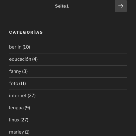
Beitragsnavigation
Näch
Seite
1
Seit
CATEGORÍAS
berlin
(10)
educación
(4)
fanny
(3)
foto
(11)
internet
(27)
lengua
(9)
linux
(27)
marley
(1)