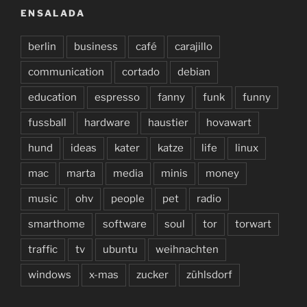
ENSALADA
berlin
business
café
carajillo
communication
cortado
debian
education
espresso
fanny
funk
funny
fussball
hardware
haustier
hovawart
hund
ideas
kater
katze
life
linux
mac
marta
media
minis
money
music
ohv
people
pet
radio
smarthome
software
soul
tor
torwart
traffic
tv
ubuntu
weihnachten
windows
x-mas
zucker
zühlsdorf