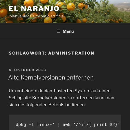
Zum
EL NARANJO
Inhalt
¡bienvenidos a mi patio artificial!
springen
Menü
SCHLAGWORT:
ADMINISTRATION
VERÖFFENTLICHT
4. OKTOBER 2013
AM
Alte Kernelversionen entfernen
Um auf einem debian-basierten System auf einen
Schlag alte Kernelversionen zu entfernen kann man
sich des folgenden Befehls bedienen:
dpkg -l linux-* | awk '/^ii/{ print $2}' | 