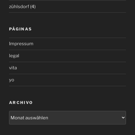
zühlsdorf
(4)
PÁGINAS
Impressum
legal
vita
yo
ARCHIVO
archivo