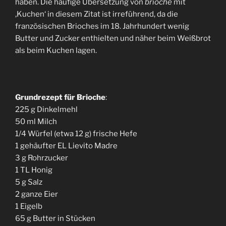
haben. Die häufige Übersetzung von
brioche
mit
‚Kuchen‘ in diesem Zitat ist irreführend, da die
französischen Brioches im 18. Jahrhundert wenig
Butter und Zucker enthielten und näher beim Weißbrot
als beim Kuchen lagen.
Grundrezept für Brioche
:
225 g Dinkelmehl
50 ml Milch
1/4 Würfel (etwa 12 g) frische Hefe
1 gehäufter EL Lievito Madre
3 g Rohrzucker
1 TL Honig
5 g Salz
2 ganze Eier
1 Eigelb
65 g Butter in Stücken