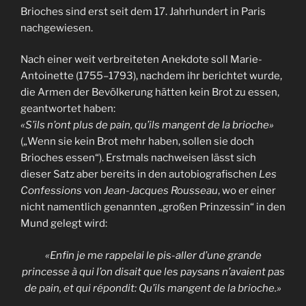
Brioches sind erst seit dem 17. Jahrhundert in Paris
nachgewiesen.
Nach einer weit verbreiteten Anekdote soll Marie-
Antoinette (1755–1793), nachdem ihr berichtet wurde,
die Armen der Bevölkerung hätten kein Brot zu essen,
geantwortet haben:
«S’ils n’ont plus de pain, qu’ils mangent de la brioche»
(„Wenn sie kein Brot mehr haben, sollen sie doch
Brioches essen“). Erstmals nachweisen lässt sich
dieser Satz aber bereits in den autobiografischen
Les
Confessions
von
Jean-Jacques Rousseau
, wo er einer
nicht namentlich genannten „großen Prinzessin“ in den
Mund gelegt wird:
«Enfin je me rappelai le pis-aller d’une grande
princesse à qui l’on disait que les paysans n’avaient pas
de pain, et qui répondit: Qu’ils mangent de la brioche.»