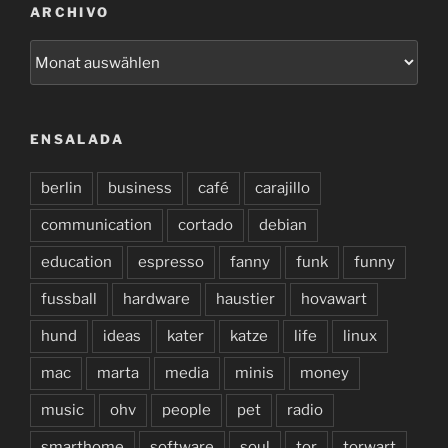
ARCHIVO
archivo
ENSALADA
berlin
business
café
carajillo
communication
cortado
debian
education
espresso
fanny
funk
funny
fussball
hardware
haustier
hovawart
hund
ideas
kater
katze
life
linux
mac
marta
media
minis
money
music
ohv
people
pet
radio
smarthome
software
soul
tor
torwart