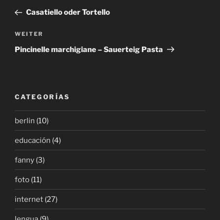
Beitrag
Casatiello oder Tortello
Nächster
WEITER
Beitrag
Pincinelle marchigiane – Sauerteig Pasta
CATEGORÍAS
berlin
(10)
educación
(4)
fanny
(3)
foto
(11)
internet
(27)
lengua
(9)