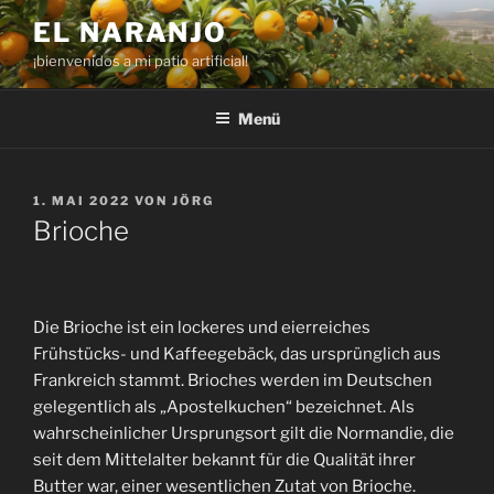
Zum
EL NARANJO
Inhalt
¡bienvenidos a mi patio artificial!
springen
Menü
VERÖFFENTLICHT
1. MAI 2022
VON
JÖRG
AM
Brioche
Die Brioche ist ein lockeres und eierreiches
Frühstücks- und Kaffeegebäck, das ursprünglich aus
Frankreich stammt. Brioches werden im Deutschen
gelegentlich als „Apostelkuchen“ bezeichnet. Als
wahrscheinlicher Ursprungsort gilt die Normandie, die
seit dem Mittelalter bekannt für die Qualität ihrer
Butter war, einer wesentlichen Zutat von Brioche.