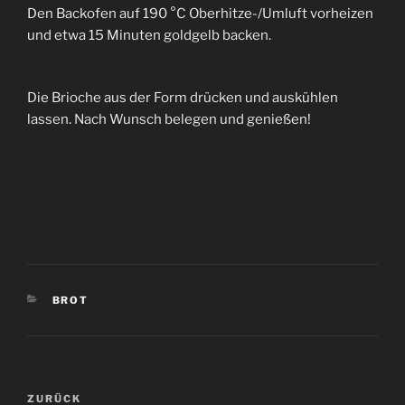
Den Backofen auf 190 °C Oberhitze-/Umluft vorheizen
und etwa 15 Minuten goldgelb backen.
Die Brioche aus der Form drücken und auskühlen
lassen. Nach Wunsch belegen und genießen!
KATEGORIEN
BROT
Beitragsnavigation
Vorheriger
ZURÜCK