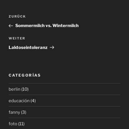
Beitragsnavigation
Vorheriger
ZURÜCK
Beitrag
Sommermilch vs. Wintermilch
Nächster
WEITER
Beitrag
Laktoseintoleranz
CATEGORÍAS
berlin
(10)
educación
(4)
fanny
(3)
foto
(11)