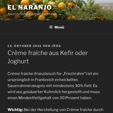
Zum
EL NARANJO
Inhalt
¡bienvenidos a mi patio artificial!
springen
Menü
VERÖFFENTLICHT
13. OKTOBER 2021
VON
JÖRG
AM
Crème fraîche aus Kefir oder
Joghurt
Crème fraîche (französisch für „Frischrahm“) ist ein
ursprünglich in Frankreich entwickeltes
Sauerrahmerzeugnis mit mindestens 30% Fett. Es
wird aus gesäuerter Kuhmilch hergestellt und muss
einen Mindestfettgehalt von 30 Prozent haben.
Wichtig:
Bei der Herstellung von Crème fraîche durch