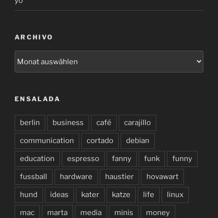
yo
ARCHIVO
archivo
ENSALADA
berlin
business
café
carajillo
communication
cortado
debian
education
espresso
fanny
funk
funny
fussball
hardware
haustier
hovawart
hund
ideas
kater
katze
life
linux
mac
marta
media
minis
money