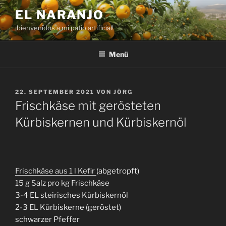
Zum
EL NARANJO
Inhalt
¡bienvenidos a mi patio artificial!
springen
Menü
VERÖFFENTLICHT
22. SEPTEMBER 2021
VON
JÖRG
AM
Frischkäse mit gerösteten
Kürbiskernen und Kürbiskernöl
Frischkäse aus 1 l Kefir
(abgetropft)
15 g Salz pro kg Frischkäse
3-4 EL steirisches Kürbiskernöl
2-3 EL Kürbiskerne (geröstet)
schwarzer Pfeffer