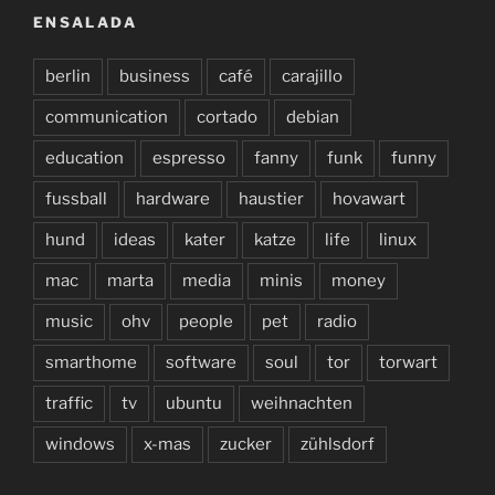
ENSALADA
berlin
business
café
carajillo
communication
cortado
debian
education
espresso
fanny
funk
funny
fussball
hardware
haustier
hovawart
hund
ideas
kater
katze
life
linux
mac
marta
media
minis
money
music
ohv
people
pet
radio
smarthome
software
soul
tor
torwart
traffic
tv
ubuntu
weihnachten
windows
x-mas
zucker
zühlsdorf