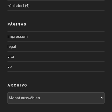
zühlsdorf
(4)
PÁGINAS
Impressum
legal
vita
yo
ARCHIVO
archivo