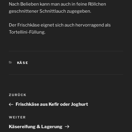
Nach Belieben kann man auch in feine Röllchen
geschnittener Schnittlauch zugegeben.
Der Frischkäse eignet sich auch hervorragend als
Tortellini-Füllung.
KATEGORIEN
KÄSE
Beitragsnavigation
Vorheriger
ZURÜCK
Beitrag
Frischkäse aus Kefir oder Joghurt
Nächster
WEITER
Beitrag
Käsereifung & Lagerung