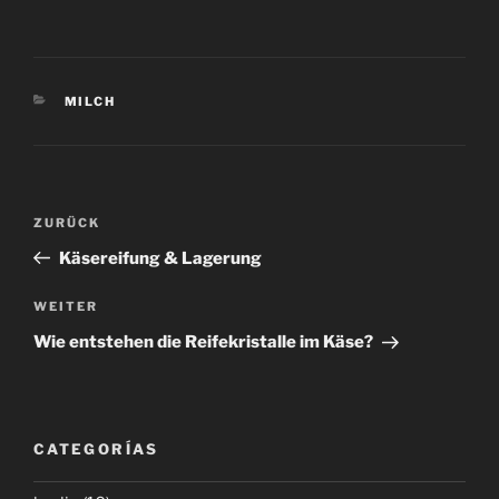
KATEGORIEN
MILCH
Beitragsnavigation
Vorheriger
ZURÜCK
Beitrag
Käsereifung & Lagerung
Nächster
WEITER
Beitrag
Wie entstehen die Reifekristalle im Käse?
CATEGORÍAS