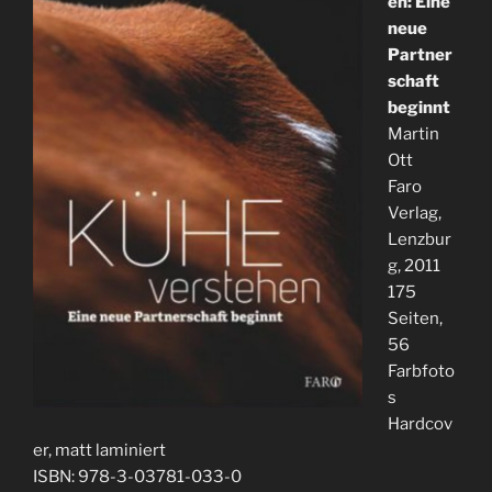
en: Eine
neue
Partner
schaft
beginnt
Martin
Ott
Faro
Verlag,
Lenzbur
g, 2011
175
Seiten,
56
Farbfoto
s
Hardcov
er, matt laminiert
ISBN: 978-3-03781-033-0