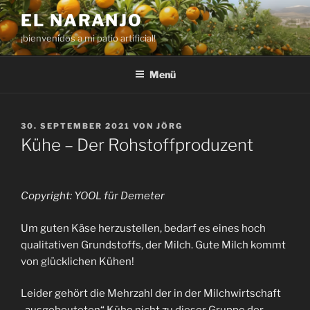
Zum
EL NARANJO
Inhalt
¡bienvenidos a mi patio artificial!
springen
Menü
VERÖFFENTLICHT
30. SEPTEMBER 2021
VON
JÖRG
AM
Kühe – Der Rohstoffproduzent
Copyright: YOOL für Demeter
Um guten Käse herzustellen, bedarf es eines hoch
qualitativen Grundstoffs, der Milch. Gute Milch kommt
von glücklichen Kühen!
Leider gehört die Mehrzahl der in der Milchwirtschaft