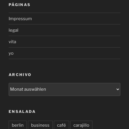
PÁGINAS
Impressum
legal
vita
yo
ARCHIVO
archivo
ENSALADA
berlin
business
café
carajillo