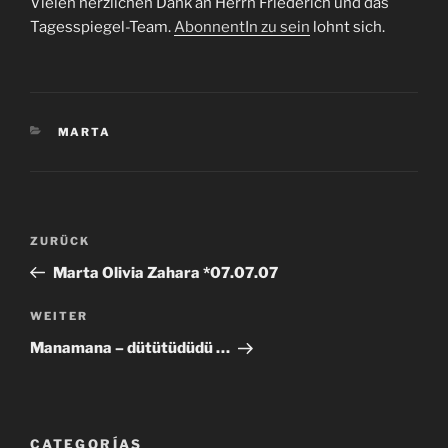
Vielen herzlichen Dank an Herrn Friederich und das
Tagesspiegel-Team.
AbonnentIn zu sein
lohnt sich.
KATEGORIEN
MARTA
Beitragsnavigation
Vorheriger
ZURÜCK
Beitrag
Marta Olivia Zahara *07.07.07
Nächster
WEITER
Beitrag
Manamana – dütütüdüdü …
CATEGORÍAS