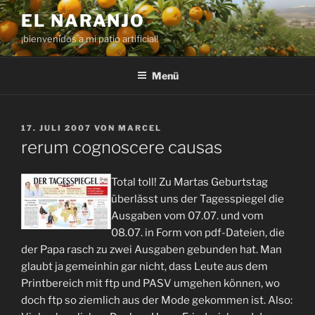
Zum
EL NARANJO
Inhalt
¡bienvenidos a mi patio artificial!
springen
Menü
VERÖFFENTLICHT
17. JULI 2007
VON
MARCEL
AM
rerum cognoscere causas
Total toll! Zu Martas Geburtstag
überlässt uns der Tagesspiegel die
Ausgaben vom 07.07. und vom
08.07. in Form von pdf-Dateien, die
der Papa rasch zu zwei Ausgaben gebunden hat. Man
glaubt ja gemeinhin gar nicht, dass Leute aus dem
Printbereich mit ftp und PASV umgehen können, wo
doch ftp so ziemlich aus der Mode gekommen ist. Also: