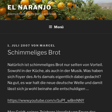
Zum
EL NARANJO
Inhalt
¡bienvenidos a mi patio artificial!
springen
Menü
VERÖFFENTLICHT
1. JULI 2007
VON
MARCEL
AM
Schimmeliges Brot
Natürlich ist schimmeliges Brot nur selten von Vorteil.
Sowohl in der Küche, als auch in der Musik. Was haben
sich Foyer des Arts damals eigentlich dabei gedacht?
Na gut, es war halt die neue deutsche Welle und damit
lässt sich ja wohl beinahe alle entschuldigen …
https://www.youtube.com/v/1uPf_wBmNNY