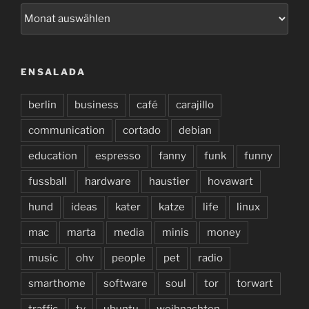
archivo
ENSALADA
berlin
business
café
carajillo
communication
cortado
debian
education
espresso
fanny
funk
funny
fussball
hardware
haustier
hovawart
hund
ideas
kater
katze
life
linux
mac
marta
media
minis
money
music
ohv
people
pet
radio
smarthome
software
soul
tor
torwart