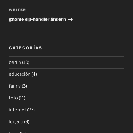
Nächster
WEITER
Beitrag
gnome sip-handler ändern
CATEGORÍAS
berlin
(10)
educación
(4)
fanny
(3)
foto
(11)
internet
(27)
lengua
(9)