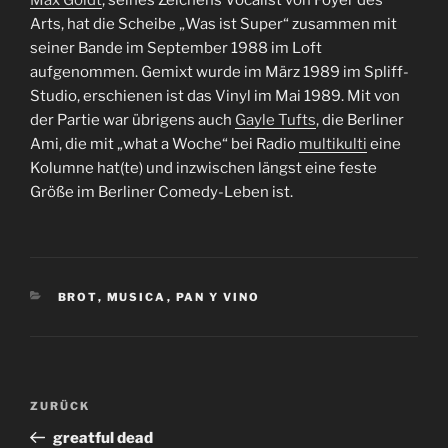
Max Goldt
, seines Zeichens Vocalist von Foyer des
Arts
, hat die Scheibe „Was ist Super“ zusammen mit
seiner Bande im September 1988 im Loft
aufgenommen. Gemixt wurde im März 1989 im Spliff-
Studio, erschienen ist das Vinyl im Mai 1989. Mit von
der Partie war übrigens auch
Gayle Tufts
, die Berliner
Ami, die mit „what a Woche“ bei Radio
multikulti
eine
Kolumne hat(te) und inzwischen längst eine feste
Größe im Berliner Comedy-Leben ist.
KATEGORIEN
BROT
,
MUSICA
,
PAN Y VINO
Beitragsnavigation
Vorheriger
ZURÜCK
Beitrag
greatful dead