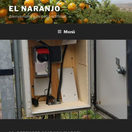
Zum
EL NARANJO
Inhalt
¡bienvenidos a mi patio artificial!
springen
Menü