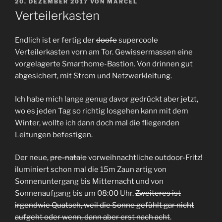
VERÖFFENTLICHT
20. DEZEMBER 2017
VON
MARCEL
AM
Verteilerkasten
Endlich ist er fertig der
doofe
supercoole
Verteilerkasten vorn am Tor. Gewissermassen eine
vorgelagerte Smarthome-Bastion. Von drinnen gut
abgesichert, mit Strom und Netzwerkleitung.
Ich habe mich lange genug davor gedrückt aber jetzt,
wo es jeden Tag so richtig losgehen kann mit dem
Winter, wollte ich dann doch mal die fliegenden
Leitungen befestigen.
Der neue,
pre-natale
vorweihnachtliche outdoor-Fritz!
iluminiert schon mal die 15m Zaun artig von
Sonnenuntergang bis Mitternacht und von
Sonnenaufgang bis um 08:00 Uhr.
Zweiteres ist
irgendwie Quatsch, weil die Sonne gefühlt gar nicht
aufgeht oder wenn, dann aber erst nach acht
.