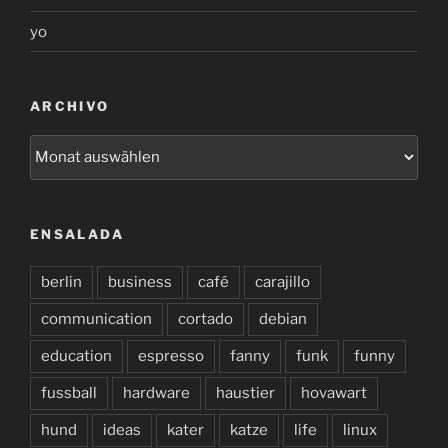
yo
ARCHIVO
archivo
ENSALADA
berlin
business
café
carajillo
communication
cortado
debian
education
espresso
fanny
funk
funny
fussball
hardware
haustier
hovawart
hund
ideas
kater
katze
life
linux