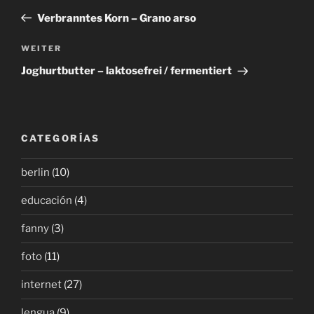
Beitrag
Verbranntes Korn – Grano arso
Nächster
WEITER
Beitrag
Joghurtbutter – laktosefrei / fermentiert
CATEGORÍAS
berlin
(10)
educación
(4)
fanny
(3)
foto
(11)
internet
(27)
lengua
(9)