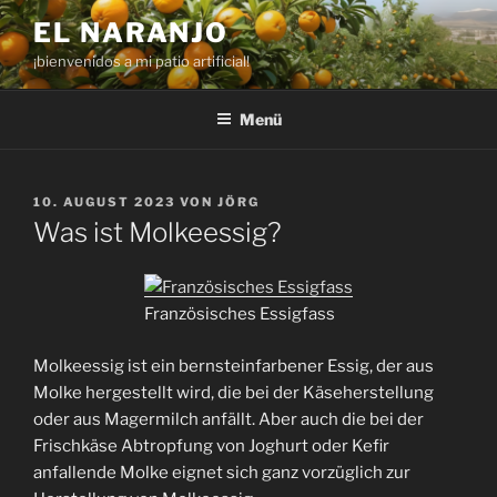
Zum
EL NARANJO
Inhalt
¡bienvenidos a mi patio artificial!
springen
Menü
VERÖFFENTLICHT
10. AUGUST 2023
VON
JÖRG
AM
Was ist Molkeessig?
Französisches Essigfass
Molkeessig ist ein bernsteinfarbener Essig, der aus
Molke hergestellt wird, die bei der Käseherstellung
oder aus Magermilch anfällt. Aber auch die bei der
Frischkäse Abtropfung von Joghurt oder Kefir
anfallende Molke eignet sich ganz vorzüglich zur