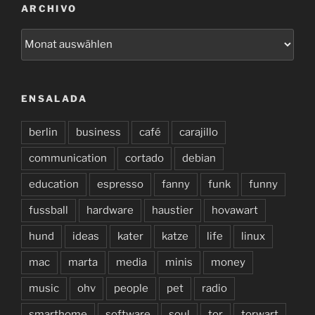
ARCHIVO
archivo
ENSALADA
berlin
business
café
carajillo
communication
cortado
debian
education
espresso
fanny
funk
funny
fussball
hardware
haustier
hovawart
hund
ideas
kater
katze
life
linux
mac
marta
media
minis
money
music
ohv
people
pet
radio
smarthome
software
soul
tor
torwart