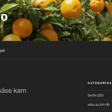
JO
l!
gal
CATEGORÍAS
lkäse kam
berlin
(10)
educación
(4)