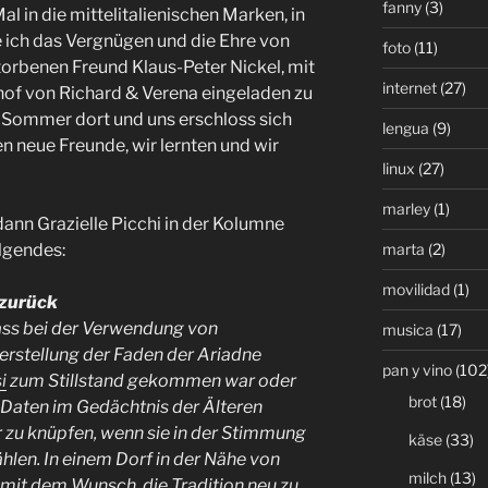
fanny
(3)
l in die mittelitalienischen Marken, in
 ich das Vergnügen und die Ehre von
foto
(11)
storbenen Freund Klaus-Peter Nickel, mit
internet
(27)
hof von Richard & Verena eingeladen zu
 Sommer dort und uns erschloss sich
lengua
(9)
en neue Freunde, wir lernten und wir
linux
(27)
marley
(1)
dann Grazielle Picchi in der Kolumne
marta
(2)
lgendes:
movilidad
(1)
 zurück
ass bei der Verwendung von
musica
(17)
erstellung der Faden der Ariadne
pan y vino
(102
i
zum Stillstand gekommen war oder
brot
(18)
e Daten im Gedächtnis der Älteren
 zu knüpfen, wenn sie in der Stimmung
käse
(33)
hlen. In einem Dorf in der Nähe von
milch
(13)
 mit dem Wunsch, die Tradition neu zu