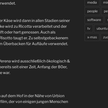
media
min
erwendet.
people
pe
software
er Käse wird dann in allen Stadien seiner
e wird zu Ricotta verarbeitet und der
tv
ubuntu
eift oder hart genossen. Auch als
x-mas
zu
Risotto taugt er. Zu selbstgebackenem
um Überbacken für Aufläufe verwendet.
erena wird ausschließlich ökologisch &
ereits seit einer Zeit, Anfang der 80er,
e war.
auf dem Hof in der Nähe von Urbion
zfilm, der von einigen jungen Menschen