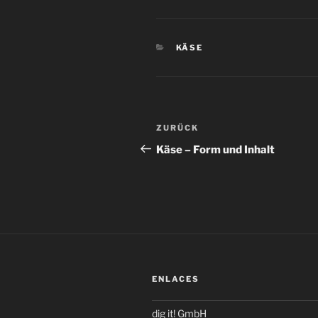
KATEGORIEN
KÄSE
Beitragsnavigation
Vorheriger
ZURÜCK
Beitrag
Käse – Form und Inhalt
ENLACES
dig it! GmbH