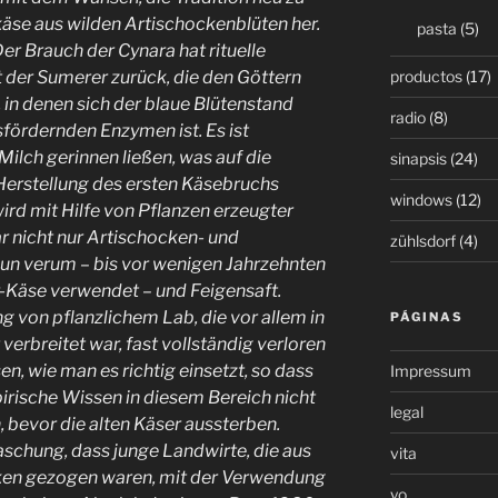
käse aus wilden Artischockenblüten her.
pasta
(5)
Der Brauch der Cynara hat rituelle
productos
(17)
t der Sumerer zurück, die den Göttern
 in denen sich der blaue Blütenstand
radio
(8)
sfördernden Enzymen ist. Es ist
 Milch gerinnen ließen, was auf die
sinapsis
(24)
erstellung des ersten Käsebruchs
windows
(12)
ird mit Hilfe von Pflanzen erzeugter
 nicht nur Artischocken- und
zühlsdorf
(4)
iun verum – bis vor wenigen Jahrzehnten
r-Käse verwendet – und Feigensaft.
 von pflanzlichem Lab, die vor allem in
PÁGINAS
 verbreitet war, fast vollständig verloren
n, wie man es richtig einsetzt, so dass
Impressum
pirische Wissen in diesem Bereich nicht
legal
 bevor die alten Käser aussterben.
schung, dass junge Landwirte, die aus
vita
en gezogen waren, mit der Verwendung
yo