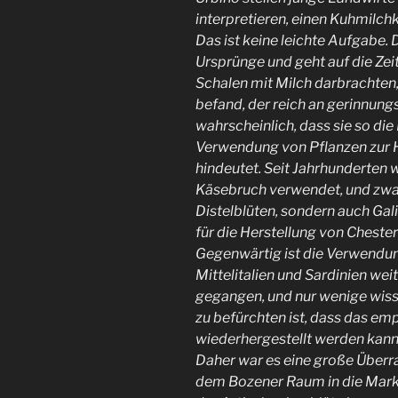
interpretieren, einen Kuhmilch
Das ist keine leichte Aufgabe. 
Ursprünge und geht auf die Zei
Schalen mit Milch darbrachten,
befand, der reich an gerinnung
wahrscheinlich, dass sie so die
Verwendung von Pflanzen zur H
hindeutet. Seit Jahrhunderten w
Käsebruch verwendet, und zwar
Distelblüten, sondern auch Gal
für die Herstellung von Cheste
Gegenwärtig ist die Verwendung
Mittelitalien und Sardinien weit
gegangen, und nur wenige wisse
zu befürchten ist, dass das em
wiederhergestellt werden kann,
Daher war es eine große Überra
dem Bozener Raum in die Mark