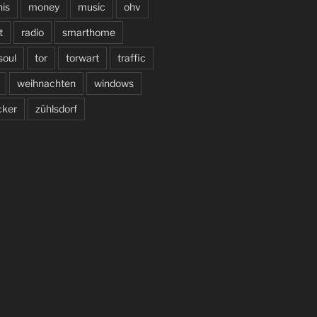
is
money
music
ohv
t
radio
smarthome
soul
tor
torwart
traffic
weihnachten
windows
cker
zühlsdorf