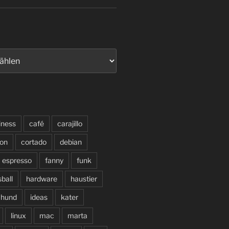
iness
café
carajillo
on
cortado
debian
espresso
fanny
funk
sball
hardware
haustier
hund
ideas
kater
linux
mac
marta