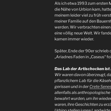
Als ich etwa 1993 zum ersten Ma
die Nähe von Urbion kam, hatte
meinem leider viel zu früh ver
meiner Familie auf den Bauern
werden. Wir verbrachten einen
eine völlig neue Welt. Wir fand
kamen immer wieder.
Später, Ende der 90er schrieb 
„Ariadnes Faden in „Caseus“ fo
Das Lab der Artischocken ist
Wir waren davon überzeugt, d
pflanzlichem Lab für die Käseh
gerissen und in der
Crete Senes
allenfalls als anthropologisch
bewahrt wurden, um ihn wieder
waren, ihre Geschichten zu erzä
Urbino stellen junge Landwirte