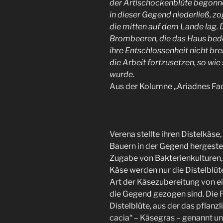
der Artischockenblüte begonne
in dieser Gegend niederließ, zog
die mitten auf dem Lande lag. 
Brombeeren, die das Haus bed
ihre Entschlossenheit nicht b
die Arbeit fortzusetzen, so wie
wurde.
Aus der Kolumne „Ariadnes Fa
Verena stellte ihren Distelkäse,
Bauern in der Gegend hergestell
Zugabe von Bakterienkulturen,
Käse werden nur die Distelblüt
Art der Käsezubereitung von ei
die Gegend gezogen sind. Die P
Distelblüte, aus der das pflan
cacia“ – Käsegras – genannt und