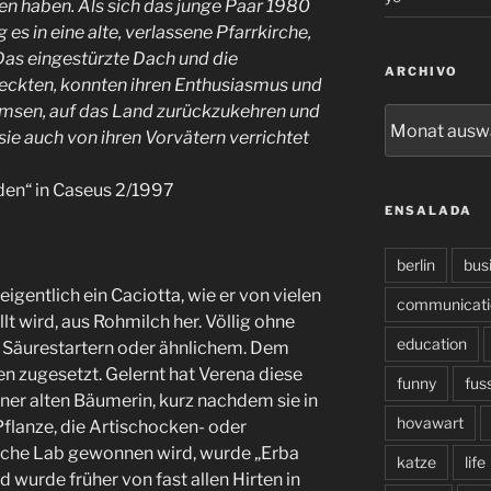
n haben. Als sich das junge Paar 1980
 es in eine alte, verlassene Pfarrkirche,
Das eingestürzte Dach und die
ARCHIVO
eckten, konnten ihren Enthusiasmus und
remsen, auf das Land zurückzukehren und
archivo
 sie auch von ihren Vorvätern verrichtet
den“ in Caseus 2/1997
ENSALADA
berlin
bus
 eigentlich ein Caciotta, wie er von vielen
communicati
t wird, aus Rohmilch her. Völlig ohne
education
 Säurestartern oder ähnlichem. Dem
en zugesetzt. Gelernt hat Verena diese
funny
fus
ner alten Bäumerin, kurz nachdem sie in
hovawart
flanze, die Artischocken- oder
zliche Lab gewonnen wird, wurde „Erba
katze
life
 wurde früher von fast allen Hirten in