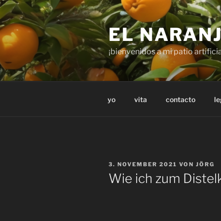
Zum
Inhalt
EL NARAN
springen
¡bienvenidos a mi patio artificia
yo
vita
contacto
le
VERÖFFENTLICHT
3. NOVEMBER 2021
VON
JÖRG
AM
Wie ich zum Diste