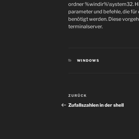
ordner %windir%\system32. Hi
parameter und befehle, die fü
benötigt werden. Diese vorgeh
terminalserver.
KATEGORIEN
WINDOWS
Beitragsnavigation
Vorheriger
ZURÜCK
Beitrag
Zufallszahlen in der shell