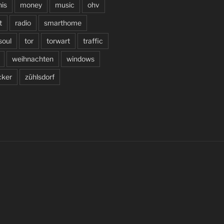
is
money
music
ohv
t
radio
smarthome
soul
tor
torwart
traffic
weihnachten
windows
cker
zühlsdorf