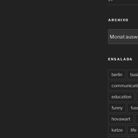
ARCHIVO
archivo
ENSALADA
berlin
bus
communicati
education
funny
fus
hovawart
katze
life