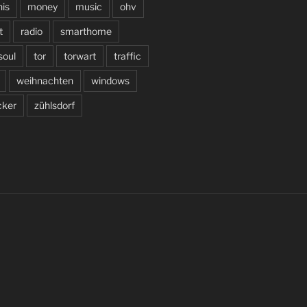
is
money
music
ohv
t
radio
smarthome
soul
tor
torwart
traffic
weihnachten
windows
cker
zühlsdorf