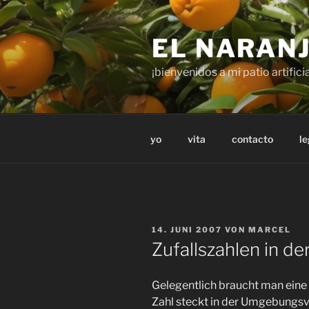
Zum
Inhalt
EL NARAN
springen
¡bienvenidos a mi patio artificia
yo
vita
contacto
le
VERÖFFENTLICHT
14. JUNI 2007
VON
MARCEL
AM
Zufallszahlen in der
Gelegentlich braucht man eine z
Zahl steckt in der Umgebungs