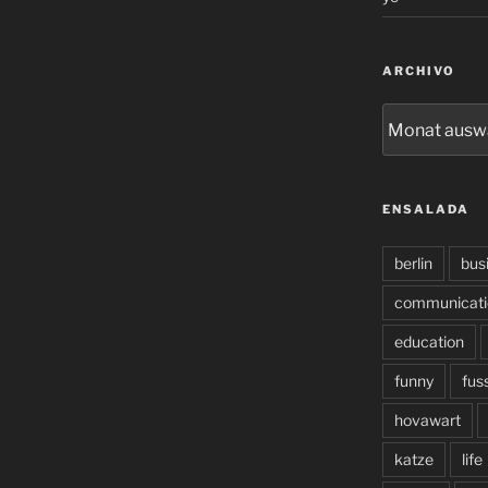
ARCHIVO
archivo
ENSALADA
berlin
bus
communicati
education
funny
fus
hovawart
katze
life