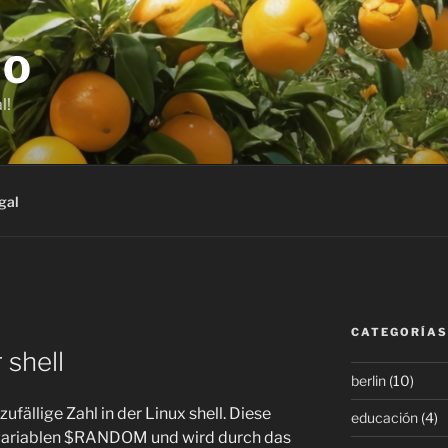
JO
l!
gal
CATEGORÍAS
 shell
berlin
(10)
ufällige Zahl in der Linux shell. Diese
educación
(4)
variablen $RANDOM und wird durch das