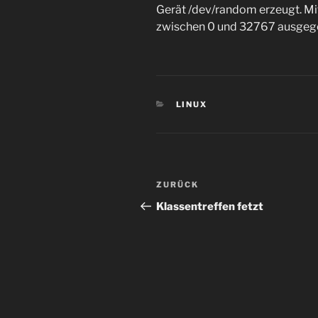
Gerät /dev/random erzeugt. M
zwischen 0 und 32767 ausgeg
KATEGORIEN
LINUX
Beitragsnavigation
Vorheriger
ZURÜCK
Beitrag
Klassentreffen fetzt