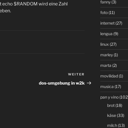
fanny
(3)
it echo $RANDOM wird eine Zahl
eben.
foto
(11)
internet
(27)
lengua
(9)
linux
(27)
marley
(1)
marta
(2)
WEITER
Nächster
movilidad
(1)
Beitrag
dos-umgebung in w2k
musica
(17)
pan y vino
(102
brot
(18)
käse
(33)
milch
(13)