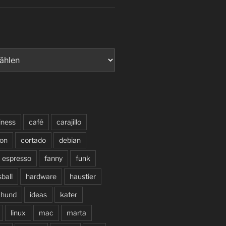
iness
café
carajillo
on
cortado
debian
espresso
fanny
funk
sball
hardware
haustier
hund
ideas
kater
linux
mac
marta