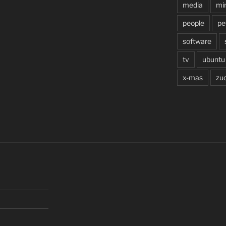
media
min
people
pe
software
tv
ubuntu
x-mas
zu