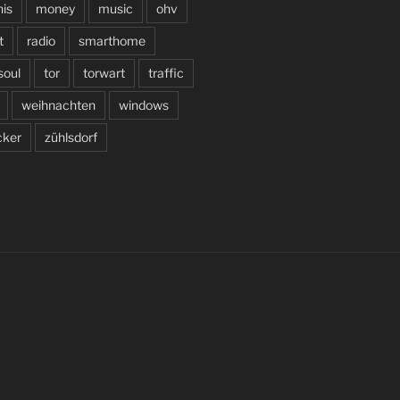
is
money
music
ohv
t
radio
smarthome
soul
tor
torwart
traffic
weihnachten
windows
cker
zühlsdorf