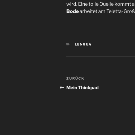
wird. Eine tolle Quelle kommt a
Bode
arbeitet am
Teletta-Gro
KATEGORIEN
LENGUA
Beitragsnavigation
Vorheriger
ZURÜCK
Beitrag
Mein Thinkpad