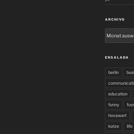
ARCHIVO
archivo
ENSALADA
berlin
bus
communicati
education
funny
fus
hovawart
katze
life