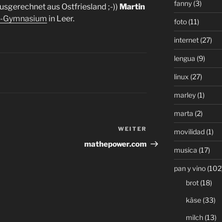
fanny
(3)
usgerechnet aus Ostfriesland ;-))
Martin
ß-Gymnasium
in Leer.
foto
(11)
internet
(27)
lengua
(9)
linux
(27)
marley
(1)
marta
(2)
WEITER
Nächster
movilidad
(1)
Beitrag
mathepower.com
musica
(17)
pan y vino
(102
brot
(18)
käse
(33)
milch
(13)