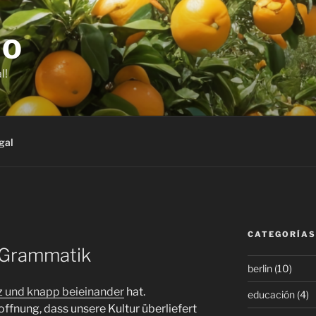
JO
l!
gal
CATEGORÍAS
 Grammatik
berlin
(10)
z und knapp beieinander
hat.
educación
(4)
fnung, dass unsere Kultur überliefert