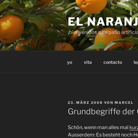
Zum
Inhalt
EL NARAN
springen
¡bienvenidos a mi patio artificia
yo
vita
contacto
le
VERÖFFENTLICHT
23. MÄRZ 2008
VON
MARCEL
AM
Grundbegriffe der
Schön, wenn man alles mal
kur
Ausserdem: Es besteht noch Hof