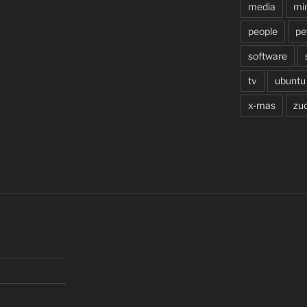
media
min
people
pe
software
tv
ubuntu
x-mas
zu