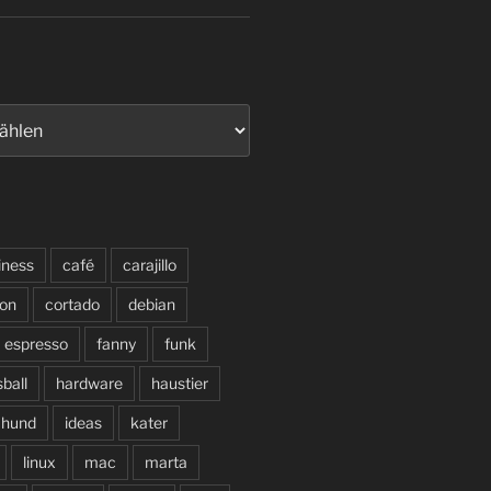
iness
café
carajillo
on
cortado
debian
espresso
fanny
funk
sball
hardware
haustier
hund
ideas
kater
linux
mac
marta